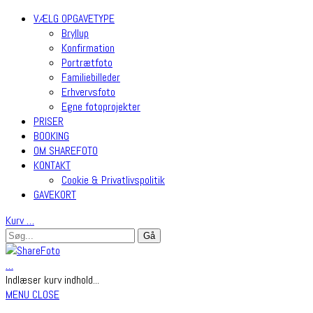
VÆLG OPGAVETYPE
Bryllup
Konfirmation
Portrætfoto
Familiebilleder
Erhvervsfoto
Egne fotoprojekter
PRISER
BOOKING
OM SHAREFOTO
KONTAKT
Cookie & Privatlivspolitik
GAVEKORT
Kurv
…
…
Indlæser kurv indhold...
MENU
CLOSE