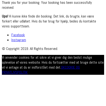
Thank you for your booking. Your booking has been successfully
received.
Ups!
Vi kunne ikke finde din booking. Det link, du brugte, kan være
forkert eller udløbet. Hvis du har brug for hjælp, bedes du kontakte
vores supportteam.
Facebook
Instagram
© Copyright 2019. All Rights Reserved.
Vi anvender cookies for at sikre at vi giver dig den bedst mulige
oplevelse af vores website. Hvis du fortsætter med at bruge dette site
vil vi antage at du er indforstået med det.
OK
COOKIE OG
PRIVATLIVSPOLITIK