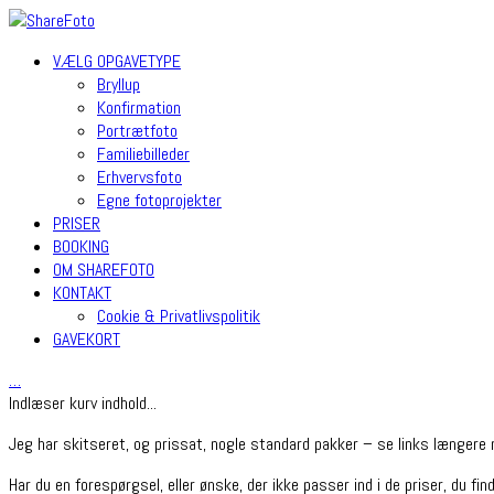
VÆLG OPGAVETYPE
Bryllup
Konfirmation
Portrætfoto
Familiebilleder
Erhvervsfoto
Egne fotoprojekter
PRISER
BOOKING
OM SHAREFOTO
KONTAKT
Cookie & Privatlivspolitik
GAVEKORT
…
Indlæser kurv indhold...
Jeg har skitseret, og prissat, nogle standard pakker – se links længere 
Har du en forespørgsel, eller ønske, der ikke passer ind i de priser, du fin