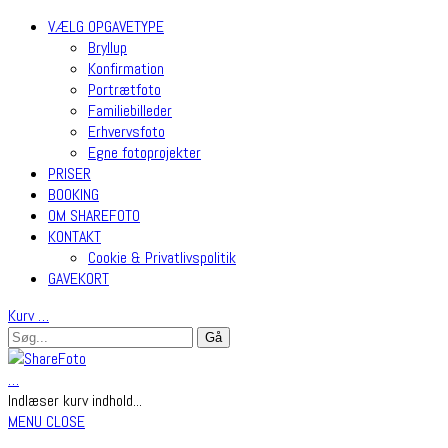
VÆLG OPGAVETYPE
Bryllup
Konfirmation
Portrætfoto
Familiebilleder
Erhvervsfoto
Egne fotoprojekter
PRISER
BOOKING
OM SHAREFOTO
KONTAKT
Cookie & Privatlivspolitik
GAVEKORT
Kurv
…
…
Indlæser kurv indhold...
MENU
CLOSE