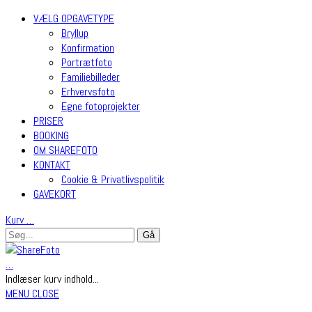
VÆLG OPGAVETYPE
Bryllup
Konfirmation
Portrætfoto
Familiebilleder
Erhvervsfoto
Egne fotoprojekter
PRISER
BOOKING
OM SHAREFOTO
KONTAKT
Cookie & Privatlivspolitik
GAVEKORT
Kurv
…
…
Indlæser kurv indhold...
MENU
CLOSE