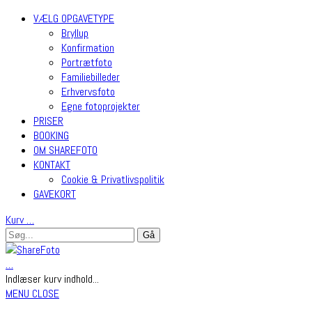
VÆLG OPGAVETYPE
Bryllup
Konfirmation
Portrætfoto
Familiebilleder
Erhvervsfoto
Egne fotoprojekter
PRISER
BOOKING
OM SHAREFOTO
KONTAKT
Cookie & Privatlivspolitik
GAVEKORT
Kurv
…
…
Indlæser kurv indhold...
MENU
CLOSE