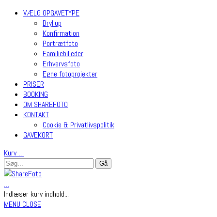
VÆLG OPGAVETYPE
Bryllup
Konfirmation
Portrætfoto
Familiebilleder
Erhvervsfoto
Egne fotoprojekter
PRISER
BOOKING
OM SHAREFOTO
KONTAKT
Cookie & Privatlivspolitik
GAVEKORT
Kurv
…
…
Indlæser kurv indhold...
MENU
CLOSE