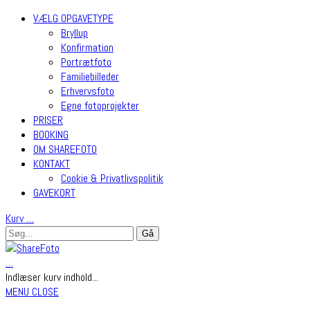
VÆLG OPGAVETYPE
Bryllup
Konfirmation
Portrætfoto
Familiebilleder
Erhvervsfoto
Egne fotoprojekter
PRISER
BOOKING
OM SHAREFOTO
KONTAKT
Cookie & Privatlivspolitik
GAVEKORT
Kurv
…
…
Indlæser kurv indhold...
MENU
CLOSE