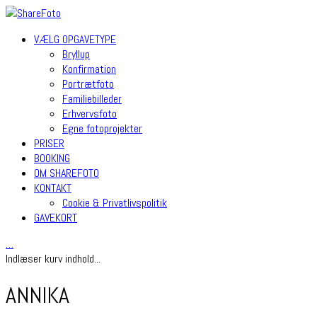
VÆLG OPGAVETYPE
Bryllup
Konfirmation
Portrætfoto
Familiebilleder
Erhvervsfoto
Egne fotoprojekter
PRISER
BOOKING
OM SHAREFOTO
KONTAKT
Cookie & Privatlivspolitik
GAVEKORT
…
Indlæser kurv indhold...
ANNIKA